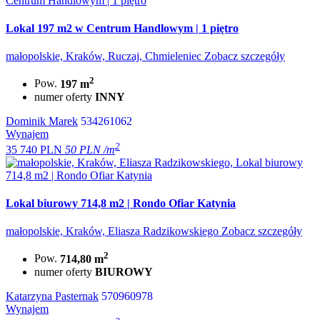
Lokal 197 m2 w Centrum Handlowym | 1 piętro
małopolskie, Kraków, Ruczaj, Chmieleniec
Zobacz szczegóły
2
Pow.
197 m
numer oferty
INNY
Dominik Marek
534261062
Wynajem
2
35 740 PLN
50 PLN /m
Lokal biurowy 714,8 m2 | Rondo Ofiar Katynia
małopolskie, Kraków, Eliasza Radzikowskiego
Zobacz szczegóły
2
Pow.
714,80 m
numer oferty
BIUROWY
Katarzyna Pasternak
570960978
Wynajem