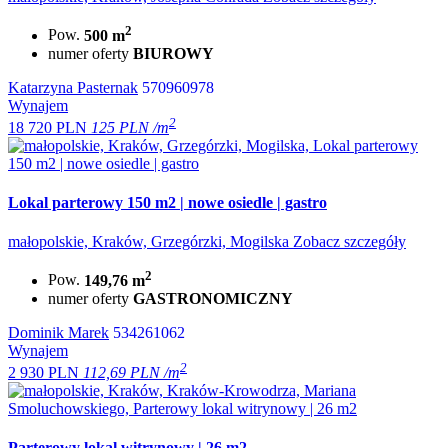
2
Pow.
500 m
numer oferty
BIUROWY
Katarzyna Pasternak
570960978
Wynajem
2
18 720 PLN
125 PLN /m
Lokal parterowy 150 m2 | nowe osiedle | gastro
małopolskie, Kraków, Grzegórzki, Mogilska
Zobacz szczegóły
2
Pow.
149,76 m
numer oferty
GASTRONOMICZNY
Dominik Marek
534261062
Wynajem
2
2 930 PLN
112,69 PLN /m
Parterowy lokal witrynowy | 26 m2