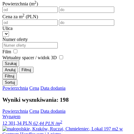
2
Powierzchnia (m
)
2
Cena za m
(PLN)
Ulica
Numer oferty
Film
Wirtualny spacer / widok 3D
Szukaj
Anuluj
Filtruj
Filtruj
Sortuj
Powierzchnia
Cena
Data dodania
Wyniki wyszukiwania: 198
Powierzchnia
Cena
Data dodania
Wynajem
2
12 301,34 PLN
62,44 PLN /m