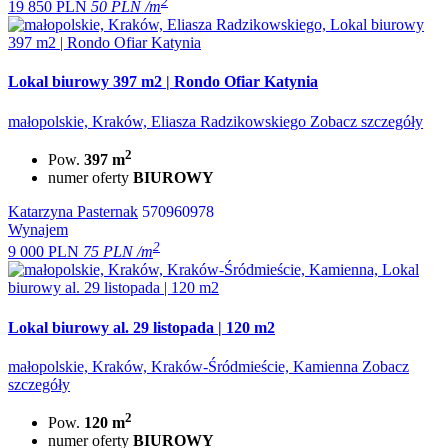
2
19 850 PLN
50 PLN /m
Lokal biurowy 397 m2 | Rondo Ofiar Katynia
małopolskie, Kraków, Eliasza Radzikowskiego
Zobacz szczegóły
2
Pow.
397 m
numer oferty
BIUROWY
Katarzyna Pasternak
570960978
Wynajem
2
9 000 PLN
75 PLN /m
Lokal biurowy al. 29 listopada | 120 m2
małopolskie, Kraków, Kraków-Śródmieście, Kamienna
Zobacz
szczegóły
2
Pow.
120 m
numer oferty
BIUROWY