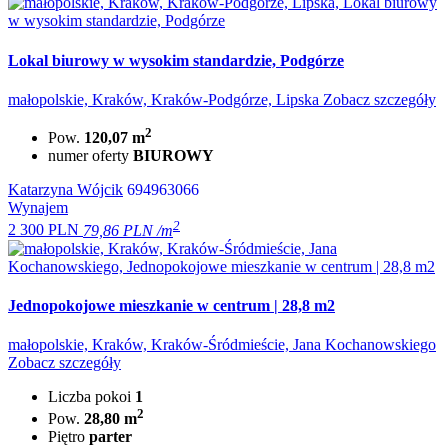
Lokal biurowy w wysokim standardzie, Podgórze
małopolskie, Kraków, Kraków-Podgórze, Lipska
Zobacz szczegóły
2
Pow.
120,07 m
numer oferty
BIUROWY
Katarzyna Wójcik
694963066
Wynajem
2
2 300 PLN
79,86 PLN /m
Jednopokojowe mieszkanie w centrum | 28,8 m2
małopolskie, Kraków, Kraków-Śródmieście, Jana Kochanowskiego
Zobacz szczegóły
Liczba pokoi
1
2
Pow.
28,80 m
Piętro
parter