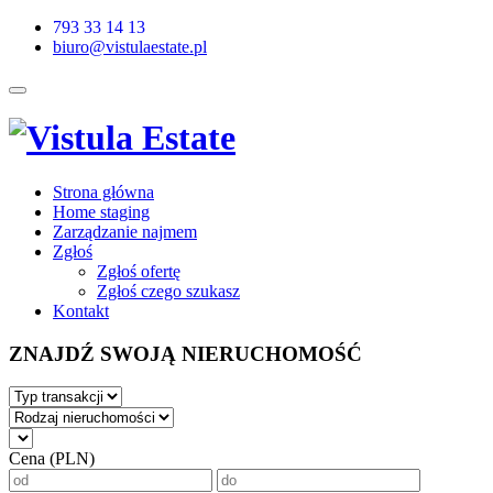
793 33 14 13
biuro@vistulaestate.pl
Strona główna
Home staging
Zarządzanie najmem
Zgłoś
Zgłoś ofertę
Zgłoś czego szukasz
Kontakt
ZNAJDŹ SWOJĄ NIERUCHOMOŚĆ
Cena (PLN)