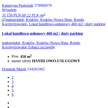
Katarzyna Pasternak
570960978
Wynajem
2
31 150 PLN
69,22 PLN /m
Lokal handlowo-usługowy 460 m2 | duży parking
małopolskie, Kraków, Kraków-Nowa Huta, Rondo
Kocmyrzowskie
Zobacz szczegóły
2
Pow.
450 m
numer oferty
HANDLOWO-USŁUGOWY
Dominik Marek
534261062
2
3
4
5
6