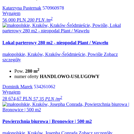
Katarzyna Pasternak
570960978
Wynajem
2
56 000 PLN
200 PLN /m
Lokal parterowy 280 m2 - nieopodal Plant / Wawelu
małopolskie, Kraków, Kraków-Śródmieście, Powiśle
Zobacz
szczegóły
2
Pow.
280 m
numer oferty
HANDLOWO-USŁUGOWY
Dominik Marek
534261062
Wynajem
2
28 674,67 PLN
57,35 PLN /m
Powierzchnia biurowa | Bronowice | 500 m2
małopolskie, Kraków, Josepha Conrada
Zobacz szczegóły