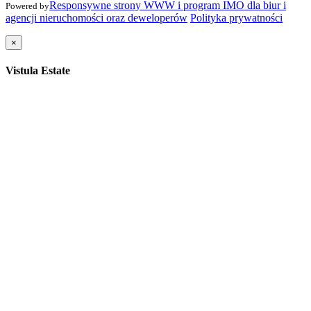
Responsywne strony WWW i program IMO dla biur i
Powered by
agencji nieruchomości oraz deweloperów
Polityka prywatności
×
Vistula Estate