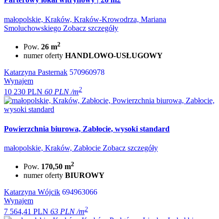
małopolskie, Kraków, Kraków-Krowodrza, Mariana
Smoluchowskiego
Zobacz szczegóły
2
Pow.
26 m
numer oferty
HANDLOWO-USŁUGOWY
Katarzyna Pasternak
570960978
Wynajem
2
10 230 PLN
60 PLN /m
Powierzchnia biurowa, Zabłocie, wysoki standard
małopolskie, Kraków, Zabłocie
Zobacz szczegóły
2
Pow.
170,50 m
numer oferty
BIUROWY
Katarzyna Wójcik
694963066
Wynajem
2
7 564,41 PLN
63 PLN /m